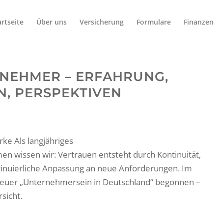
artseite
Über uns
Versicherung
Formulare
Finanzen
RNEHMER – ERFAHRUNG,
, PERSPEKTIVEN
rke Als langjähriges
 wissen wir: Vertrauen entsteht durch Kontinuität,
inuierliche Anpassung an neue Anforderungen. Im
teuer „Unternehmersein in Deutschland“ begonnen –
rsicht.