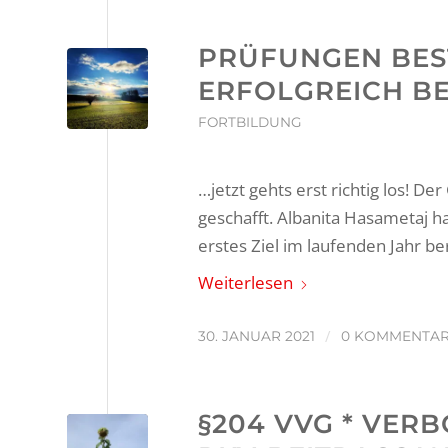
PRÜFUNGEN BES
ERFOLGREICH B
FORTBILDUNG
…jetzt gehts erst richtig los! De
geschafft. Albanita Hasametaj 
erstes Ziel im laufenden Jahr ber
Weiterlesen
/
30. JANUAR 2021
0 KOMMENTA
§204 VVG * VER