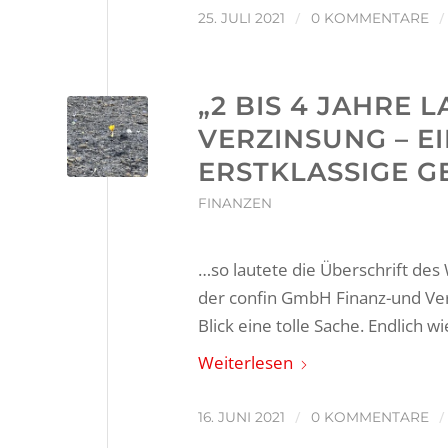
/
/
25. JULI 2021
0 KOMMENTARE
„2 BIS 4 JAHRE L
VERZINSUNG – E
ERSTKLASSIGE G
FINANZEN
…so lautete die Überschrift de
der confin GmbH Finanz-und Ver
Blick eine tolle Sache. Endlich w
Weiterlesen
/
/
16. JUNI 2021
0 KOMMENTARE