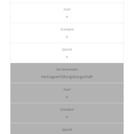
x
x
x
Vertragserfüllungsbürgschaft
x
x