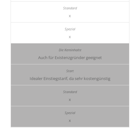
x
x
Auch für Existenzgründer geeignet
Idealer Einstiegstarif, da sehr kostengünstig
x
x