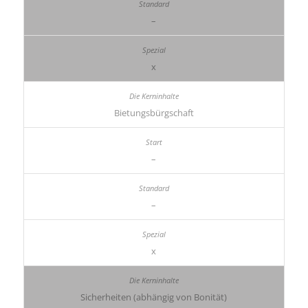
–
x
Bietungs­bürg­schaft
–
–
x
Sicherheiten (abhängig von Bonität)