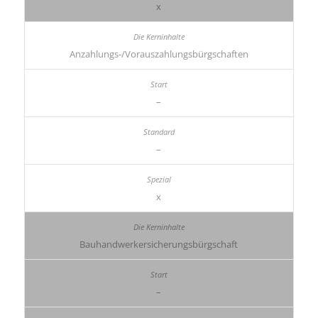
x
Anzahlungs-/Vor­aus­zah­lungs­bürg­schaf­ten
–
–
x
Bau­hand­wer­ker­si­che­rungs­bürg­schaft
–