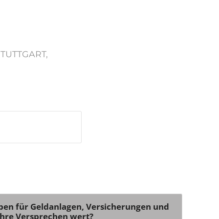
STUTTGART
,
en für Geldanlagen, Versicherungen und
ihre Versprechen wert?