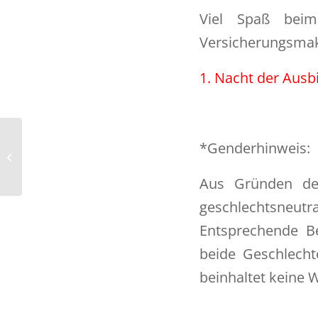
Viel Spaß bei
Versicherungsmak
1. Nacht der Ausb
*Genderhinweis:
DrohnenVerordnung tritt in Kraft –
Kenntnisnachweis ist ab 01.10.2017...
Aus Gründen der
geschlechtsneutral
Entsprechende Be
beide Geschlecht
beinhaltet keine 