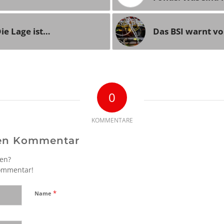
ie Lage ist…
Das BSI warnt vor
0
KOMMENTARE
nen Kommentar
gen?
Kommentar!
*
Name