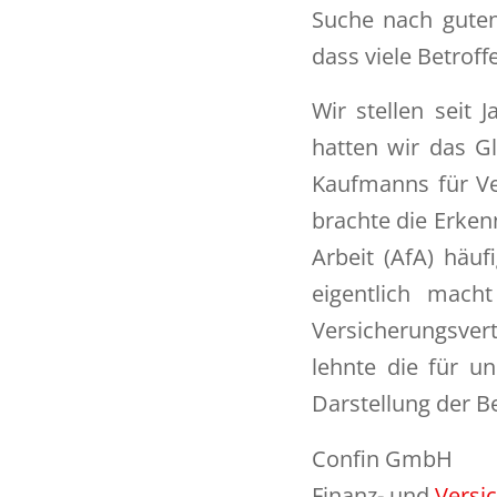
Suche nach guten
dass viele Betroff
Wir stellen seit
hatten wir das G
Kaufmanns für Ve
brachte die Erken
Arbeit (AfA) häu
eigentlich mach
Versicherungsvert
lehnte die für u
Darstellung der B
Confin GmbH
Finanz- und
Versi