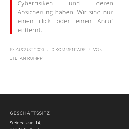
Cyberrisiken und deren
Absicherung haben. Wir sind nur
einen click oder einen Anruf
entfernt.
/
/
19. AUGUST 2020
0 KOMMENTARE
VON
STEFAN RUMPP
GESCHÄFTSSITZ
Steinbeisstr. 14,