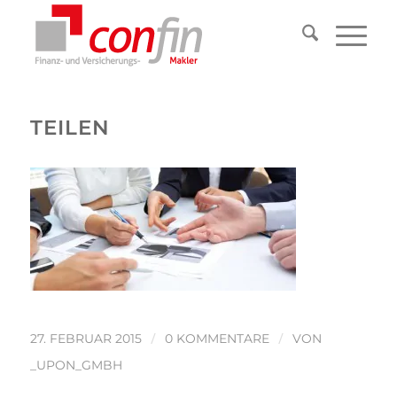
TEILEN
/
/
27. FEBRUAR 2015
0 KOMMENTARE
VON
_UPON_GMBH